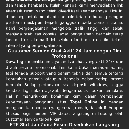
dan tanpa hambatan. Itulah kenapa kami menyediakan link
alternatif resmi yang telah diverifikasi keamanannya. Link ini
dirancang untuk membantu pemain tetap terhubung dengan
platform meskipun terjadi gangguan pada domain utama.
Kami berpengalaman mengelola trafik tinggi dan selalu
menjaga stabilitas koneksi agar pengalaman bermain tetap
lancar. Link alternatif ini selalu diperbarui oleh tim teknis
internal yang berpengalaman.
Customer Service Chat Aktif 24 Jam dengan Tim
Profesional
DewaTogel memiliki tim layanan live chat yang aktif 24/7 dan
dilatih secara profesional. Tim kami bukan sekadar admin,
tapi tenaga support yang paham teknis dan semua tentang
kebutuhan pemain ataupun kendala dalam setiap proses
bermain. Setiap pertanyaan soal deposit, withdraw, hingga
kendala login akan dijawab dengan solusi, bukan template.
Hal ini menunjukkan komitmen kami dalam membangun
kepercayaan pengguna situs
Togel Online
ini dengan
menghadirkan bantuan yang cepat, ramah, dan aktif. Adapun
khusus bagi member VIP dapat langsung di hubungi oleh
customer service terbaik kami.
RTP Slot dan Zona Resmi Disediakan Langsung