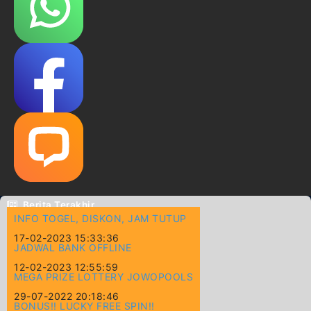
Berita Terakhir
INFO TOGEL, DISKON, JAM TUTUP
17-02-2023 15:33:36
JADWAL BANK OFFLINE
12-02-2023 12:55:59
MEGA PRIZE LOTTERY JOWOPOOLS
29-07-2022 20:18:46
BONUS!! LUCKY FREE SPIN!!