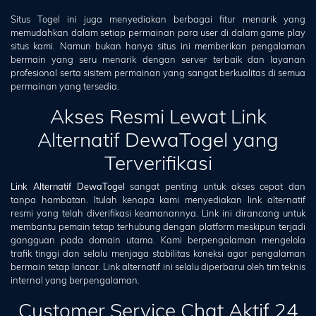
Situs Togel ini juga menyediakan berbagai fitur menarik yang
memudahkan dalam setiap permainan para user di dalam game play
situs kami. Namun bukan hanya situs ini memberikan pengalaman
bermain yang seru menarik dengan server terbaik dan layanan
profesional serta sisitem permainan yang sangat berkualitas di semua
permainan yang tersedia.
Akses Resmi Lewat Link
Alternatif DewaTogel yang
Terverifikasi
Link Alternatif DewaTogel
sangat penting untuk akses cepat dan
tanpa hambatan. Itulah kenapa kami menyediakan link alternatif
resmi yang telah diverifikasi keamanannya. Link ini dirancang untuk
membantu pemain tetap terhubung dengan platform meskipun terjadi
gangguan pada domain utama. Kami berpengalaman mengelola
trafik tinggi dan selalu menjaga stabilitas koneksi agar pengalaman
bermain tetap lancar. Link alternatif ini selalu diperbarui oleh tim teknis
internal yang berpengalaman.
Customer Service Chat Aktif 24